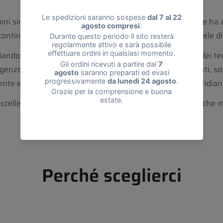
ini sin dalla sua creazione negli anni '30. Un classico che ha a
ntinua a portare avanti la sua eredità utilizzando miscele di i
iando la produzione manuale centenaria alla domanda dei tem
nze dell’universo maschile. Unici per proprietà idratanti, sono
nte efficaci contro le aggressioni esterne della vita quotidian
 eccelle per qualità, per il suo packaging contemporaneo, che m
Perché sceglierci