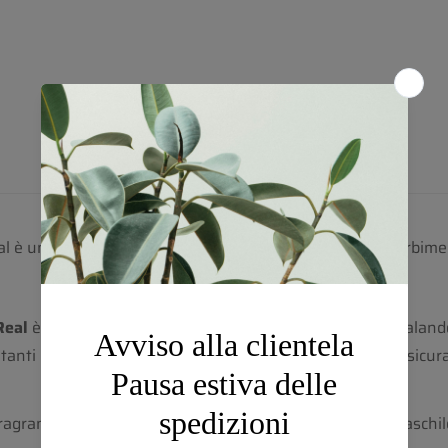
Descrizione
Recensioni
 è un Balsamo dopo barba Classic Scent, a rapido assorbime
Real
è a rapido assorbimento e completa la rasatura regalando,
tanti dell’
olio di mandorla
e di
jojoba
. L’
olio di karitè
assicura
fragranza legnosa orientale dal profumo decisamente maschile